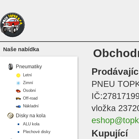
Naše nabídka
Obchod
Pneumatiky
Prodávajíc
Letní
PNEU TOPKB
Zimní
Osobní
IČ:27817199,
Off-road
Nákladní
vložka 23720
Disky na kola
eshop@topk
ALU kola
Kupující
Plechové disky