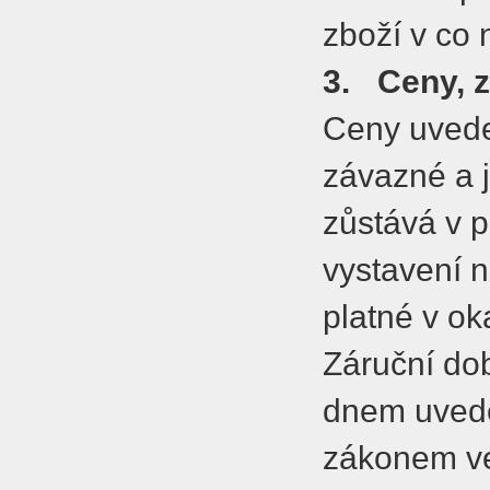
zboží v co
3.
Ceny, 
Ceny uvede
závazné a 
zůstává v 
vystavení n
platné v o
Záruční dob
dnem uvede
zákonem ve