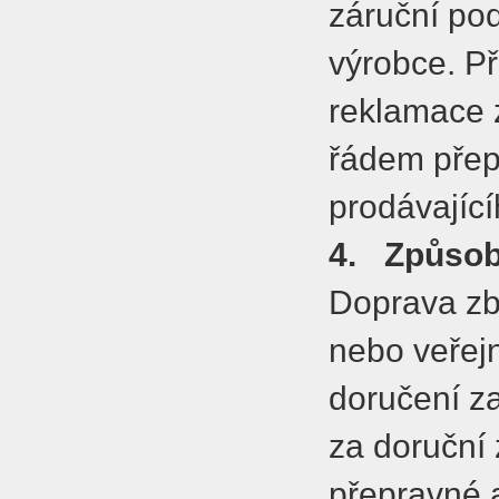
záruční po
výrobce. Př
reklamace 
řádem přep
prodávající
4.
Způsob
Doprava zbo
nebo veřej
doručení za
za doruční 
přepravné 