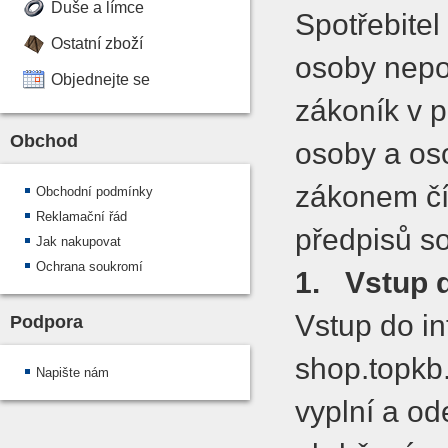
Duše a límce
Spotřebitel
Ostatní zboží
osoby nepo
Objednejte se
zákoník v p
Obchod
osoby a oso
zákonem čí
Obchodní podmínky
Reklamační řád
předpisů so
Jak nakupovat
Ochrana soukromí
1.
Vstup 
Vstup do i
Podpora
shop.topkb
Napište nám
vyplní a od