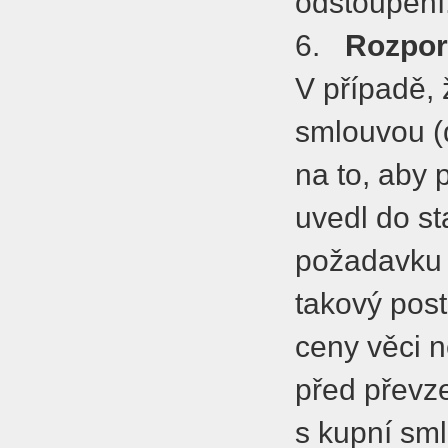
odstoupení
6.
Rozpor
V případě, 
smlouvou (d
na to, aby 
uvedl do st
požadavku k
takový pos
ceny věci n
před převz
s kupní sm