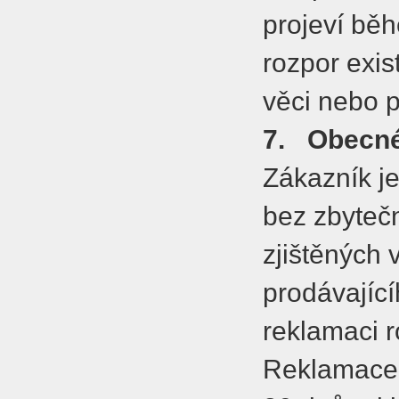
projeví běh
rozpor exis
věci nebo 
7.
Obecné
Zákazník je
bez zbyteč
zjištěných 
prodávající
reklamaci r
Reklamace,