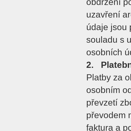
obdržení p
uzavření a
údaje jsou
souladu s 
osobních ú
2.
Plateb
Platby za o
osobním od
převzetí zb
převodem n
faktura a p