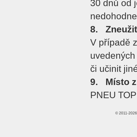
30 dnů od j
nedohodne 
8.
Zneuži
V případě z
uvedených
či učinit ji
9.
Místo 
PNEU TOPKB
© 2011-2026 