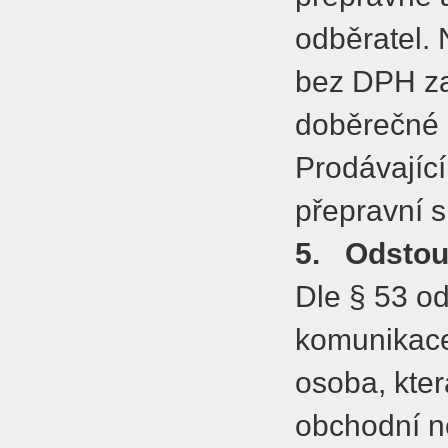
odběratel.
bez DPH za
doběrečné 
Prodávající
přepravní s
5.
Odstou
Dle § 53 od
komunikace 
osoba, kter
obchodní ne